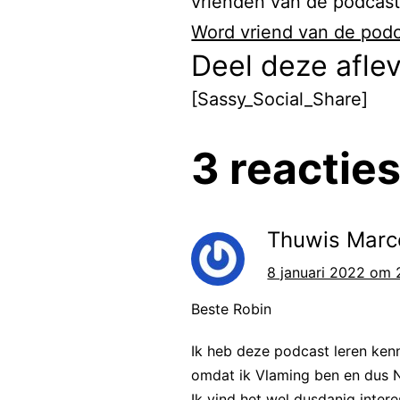
vrienden van de podcast 
Maar daar he
Word vriend van de podc
Holland. Na
Deel deze afle
studeren in 
Nederlandse 
[Sassy_Social_Share]
de universit
3 reactie
In 1977, toe
veranderen. 
Thuwis Marc
advertentie.
8 januari 2022 om 
De advertent
2000 mensen
Beste Robin
Duitser en 
Ik heb deze podcast leren kenn
mee te doen.
omdat ik Vlaming ben en dus 
optimist, di
Ik vind het wel dusdanig inte