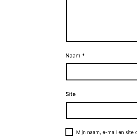
Op 30 oktobe
wordt gelanc
de ruimte g
heeft. Hij 
bij verschil
Naam
*
lancering en
je schudt he
indrukwekken
na 2 minuten
Site
raampje dat h
zijn terugk
in hun woon
Mijn naam, e-mail en site