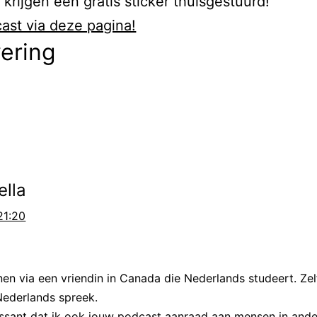
krijgen een gratis sticker thuisgestuurd!
eft hij niet lang gewoond, hij is opgegroeid in 
ast via deze pagina!
 de middelbare school ging hij natuurkunde en
vering
Groningen. Hij was een goede student en doorl
universitaire systeem. Uiteindelijk werd hij ho
eit van Groningen, waar hij onderzoek deed.
s
n Ockels 31 jaar was, gebeurde er iets dat zijn 
Op het prikbord van de universiteit zag hij op
ella
 De kop van de advertentie was simpel: ‘astrona
21:20
ie was geplaatst door de Europese ruimtevaart
 uit heel Europa reageerden erop, en samen 
een Zwitser werd Ockels gekozen om aan het 
en via een vriendin in Canada die Nederlands studeert. Ze
 Hij heeft zelf wel eens gezegd dat hij, als ove
Nederlands spreek.
rect er van overtuigd was dat het hem zou lukken
ressant dat ik ook jouw podcast aanraad aan mensen in ande