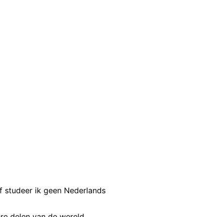
Zuid-
 wiskunde
iep het hele
ogleraar aan
leven zou
 een dag een
ut gezocht’.
organisatie.
met een
programma
lf studeer ik geen Nederlands
rtuigd
: “Dit is
re delen van de wereld.