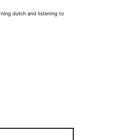
missie ging
arning dutch and listening to
d kruipen.
aarlijke
n lees je
bijna op
inist is door
ed gegaan.