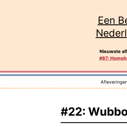
Ga
naar
Een B
de
Neder
inhoud
Nieuwste af
#87: Homohu
Afleveringe
#22: Wubbo