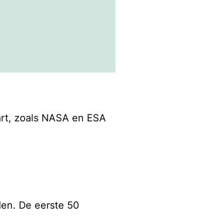
s platte
en over
art, zoals NASA en ESA
stronaut
as ook naast
j is geboren
den. De eerste 50
io Twente.