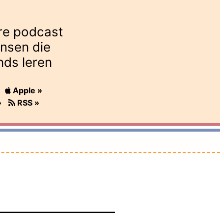
re podcast
nsen die
nds leren
Apple »
»
RSS »