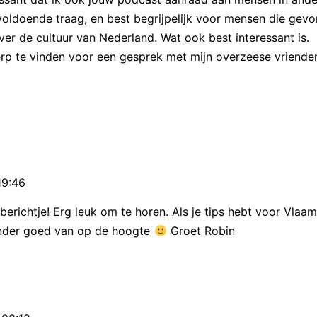
 voldoende traag, en best begrijpelijk voor mensen die gevor
precies wat ik zoek. Ze moeten mij hebben! Zo’n
ver de cultuur van Nederland. Wat ook best interessant is.
p te vinden voor een gesprek met mijn overzeese vriende
eselecteerd om mee te doen met het programma
ette. Dat was een programma van de NASA en 
ace Agency, om onderzoek te doen in de ruimt
g dat de wetenschappers experimenten gingen 
19:46
at leek Ockels wel wat, zei hij later in een inter
kkelijke vond ik het idee dat het in een nieu
berichtje! Erg leuk om te horen. Als je tips hebt voor Vla
inder goed van op de hoogte
Groet Robin
n dat je experimenten deed. Zeker in die tijd 
 op experimenten”. Wubbo Ockels verhuisde me
n in Amerika, om een trainingsprogramma te doe
a
ring van Spacelab mag Ockels nog niet mee, tot