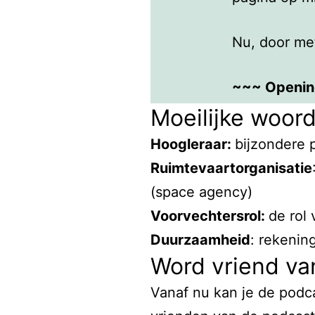
Nu, door me
~~~ Openin
Moeilijke woor
In de podca
Hoogleraar:
bijzondere p
landje, maar
Ruimtevaartorganisatie
Wubbo Ockel
(space agency)
werd. Dat fe
Voorvechtersrol:
de rol 
zijn carrièr
Duurzaamheid
: rekeni
Word vriend va
Wubbo Ockels
Vanaf nu kan je de podc
in Almelo, e