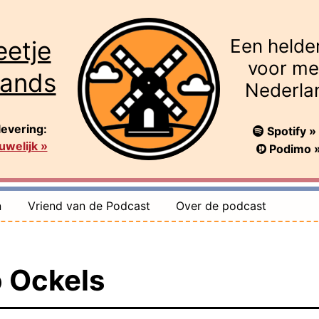
Een helde
eetje
voor me
lands
Nederla
levering:
Spotify »
welijk »
Podimo 
n
Vriend van de Podcast
Over de podcast
 Ockels