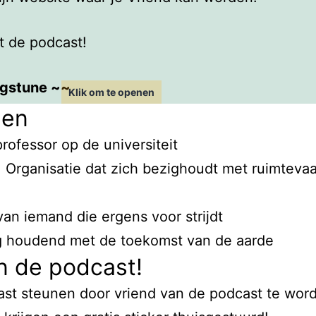
t de podcast!
gstune ~~
den
st van vandaag gaan we het niet hebben over on
rofessor op de universiteit
 gaan we naar de ruimte! Vandaag ga ik vertell
: Organisatie dat zich bezighoudt met ruimteva
s, de man die in 1986 de eerste Nederlandse a
it is op zich al interessant genoeg, maar het w
van iemand die ergens voor strijdt
e als astronaut een interessante man.
ng houdend met de toekomst van de aarde
n de podcast!
 is geboren in 1946, vlak na de oorlog dus. Hi
ast steunen door vriend van de podcast te wor
en stad in het oosten van Nederland, in de reg