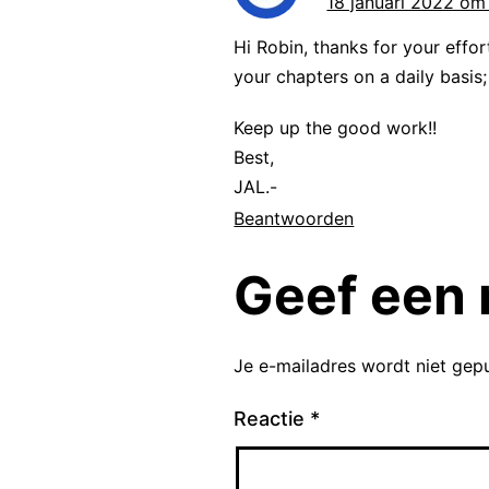
18 januari 2022 om
teleurstelli
Hi Robin, thanks for your effor
komen. En h
your chapters on a daily basis
Keep up the good work!!
Voordat we d
Best,
JAL.-
De uitdrukk
Beantwoorden
De uitdrukki
Geef een 
Dit betekent
situatie. We
Je e-mailadres wordt niet gepu
een keer in 
elkaar waren
Reactie
*
het oog van 