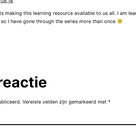
 08:18
ng. Maar al snel werd bekend dat er een tweede 
ts making this learning resource available to us all. I am le
ierop mag Ockels wél mee.
; so I have gone through the series more than once
e ruimte in gaan, is het eerst tijd voor…
ing van de week
ng van deze week is: Door het oog van de naal
reactie
: maar nét ontsnappen aan een moeilijke of gev
 zeggen ook wel: op het nippertje. Dus misschie
bliceerd.
Vereiste velden zijn gemarkeerd met
*
de krant over een situatie waarbij twee treinen 
 geknald. Dan zou er bij kunnen staan: De mach
de naald gekropen. Het is op het nippertje go