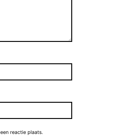
Challenger
l 7 dagen in
rde gemaakt
aan werden
en op de
n het begin,
meest
, dan worden
iet door het
lles​​.”. Bij
enontvangst
een reactie plaats.