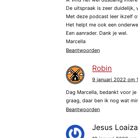
De uitspraak is zeer duidelijk,
het. Dit is 
Met deze podcast leer ikzelf o
het”.
Het helpt me ook een onderwer
Een aanrader. Dank je wel.
Ockels is g
Marcella
Spacelab he
Beantwoorden
European Sp
Robin
de bedoelin
9 januari 2022 om 
de ruimte. D
meest aantre
Dag Marcella, bedankt voor je 
graag, daar ben ik nog wat m
plaatsvond e
Beantwoorden
die gek was
naar Housto
Jesus Loaiz
eerste lance