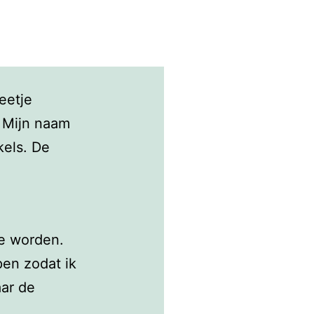
eetje
 Mijn naam
kels. De
e worden.
lpen zodat ik
aar de