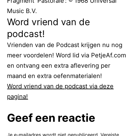
Fragment ‘Pastorale’: ℗ 1968 Universal
afleveringen, oefenmaterialen en
Music B.V.
meer. Voor een paar euro per
Word vriend van de
maand help je deze podcast én
podcast!
verbeter jij jouw Nederlands. Alle
Vrienden van de Podcast krijgen nu nog
informatie vind je op de website!
meer voordelen! Word lid via PetjeAf.com
Nu, door met de podcast!
en ontvang een extra aflevering per
maand en extra oefenmaterialen!
Zing, vecht, huil, bid, lach, werk en
Word vriend van de podcast via deze
bewonder. Dat zong de iconische
pagina!
Nederlandse zanger Ramses Shaffy
in 1971. Het werd een enorme hit.
Geef een reactie
Heel veel mensen voelden zich
aangesproken door de zanger. Ze
Je e-mailadres wordt niet gepubliceerd.
Vereiste