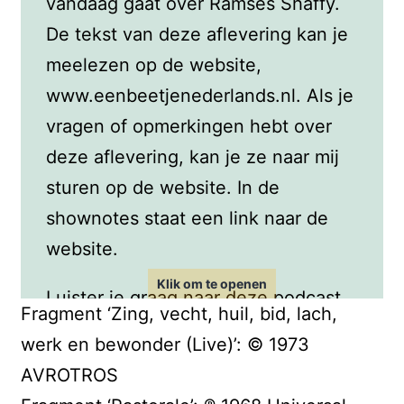
vandaag gaat over Ramses Shaffy.
De tekst van deze aflevering kan je
meelezen op de website,
www.eenbeetjenederlands.nl. Als je
vragen of opmerkingen hebt over
deze aflevering, kan je ze naar mij
sturen op de website. In de
shownotes staat een link naar de
website.
Luister je graag naar deze podcast
Fragment ‘Zing, vecht, huil, bid, lach,
en wil je nóg meer horen? Word dan
werk en bewonder (Live)’: © 1973
Vriend van de Podcast op Petje Af
AVROTROS
en krijg toegang tot extra