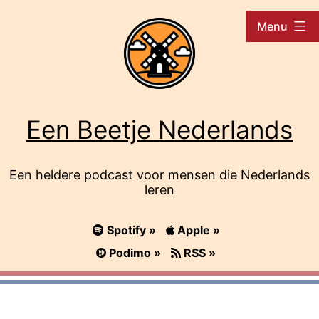
Ga
Menu
naar
de
inhoud
Een Beetje Nederlands
Een heldere podcast voor mensen die Nederlands
leren
Spotify »
Apple »
Podimo »
RSS »