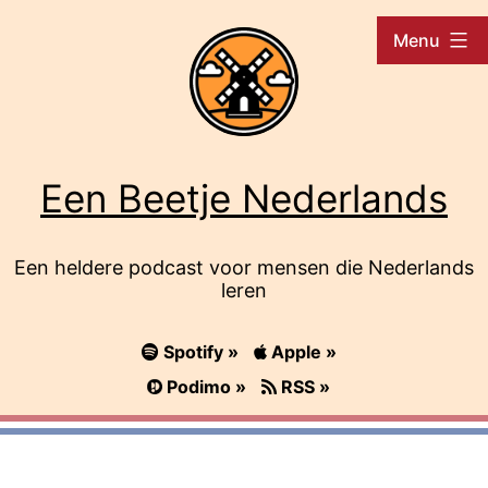
Ga
Menu
naar
de
inhoud
Een Beetje Nederlands
Een heldere podcast voor mensen die Nederlands
leren
Spotify »
Apple »
Podimo »
RSS »