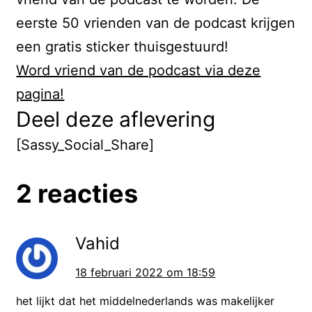
onderdeel van het rijk van Karel de
eerste 50 vrienden van de podcast krijgen
Grote. Toen Karel de Grote nog
een gratis sticker thuisgestuurd!
leefde was hij al beroemd en er
Word vriend van de podcast via deze
werden veel spannende verhalen
pagina!
over hem geschreven. Na zijn dood
Deel deze aflevering
werd hij nog meer vereerd en
[Sassy_Social_Share]
werden de verhalen nog verder
aangedikt.
2 reacties
Ook in Nederland is rond het jaar
1270 een verhaal geschreven met
Vahid
Karel de Grote in de hoofdrol. Dat is
18 februari 2022 om 18:59
dus meer dan 400 jaar na de dood
het lijkt dat het middelnederlands was makelijker
van Karel de Grote. Het verhaal