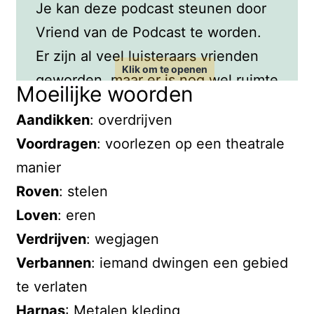
Je kan deze podcast steunen door
Vriend van de Podcast te worden.
Er zijn al veel luisteraars vrienden
geworden, maar er is nog wel ruimte
Moeilijke woorden
voor wat meer. Wil jij ook Vriend van
Aandikken
: overdrijven
de Podcast worden? In de
Voordragen
: voorlezen op een theatrale
shownotes staat de link naar de
manier
pagina op mijn website waar dat
Roven
: stelen
kan!
Loven
: eren
Nu, door met de podcast!
Verdrijven
: wegjagen
Verbannen
: iemand dwingen een gebied
~~~ Openingstune ~~
te verlaten
Harnas
: Metalen kleding
Misschien ben je wel bekend met