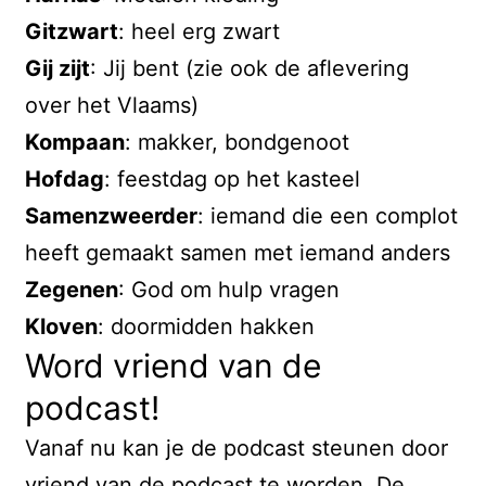
Gitzwart
: heel erg zwart
Karel de Grote, ook wel bekend als
Gij zijt
: Jij bent (zie ook de aflevering
Charlemagne of Charlemagne. Deze
over het Vlaams)
koning van de Franken lukte het om
Kompaan
: makker, bondgenoot
aan het begin van de
Hofdag
: feestdag op het kasteel
middeleeuwen, rond het jaar 800,
Samenzweerder
: iemand die een complot
een enorm groot rijk in West-Europa
heeft gemaakt samen met iemand anders
te veroveren. Het Frankische Rijk
Zegenen
: God om hulp vragen
had grondgebied van het huidige
Kloven
: doormidden hakken
Spanje in het westen tot het huidige
Word vriend van de
Duitsland in het oosten en Italië in
podcast!
het zuiden.
Vanaf nu kan je de podcast steunen door
Ook het huidige Nederland was
vriend van de podcast te worden. De