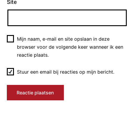
Site
Hebban olla vogala nestas
hagunnan hinase hic enda thu. Wat
unbidan we nu?
Mijn naam, e-mail en site opslaan in deze
In het huidige Nederlands:
browser voor de volgende keer wanneer ik een
reactie plaats.
Alle vogels zijn nesten begonnen,
behalve ik en jij. Waar wachten wij
Stuur een email bij reacties op mijn bericht.
nu op?
Toch wel leuk dat een van de
oudste Nederlandse zinnen zo
romantisch is!
Voordat we doorgaan met Karel