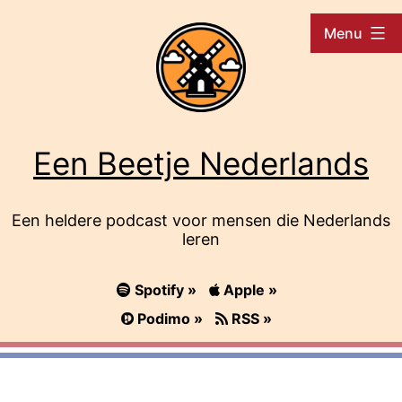
Ga
Menu
naar
de
inhoud
Een Beetje Nederlands
Een heldere podcast voor mensen die Nederlands
leren
Spotify »
Apple »
Podimo »
RSS »