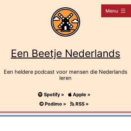
Ga
Menu
naar
de
inhoud
Een Beetje Nederlands
Een heldere podcast voor mensen die Nederlands
leren
Spotify »
Apple »
Podimo »
RSS »