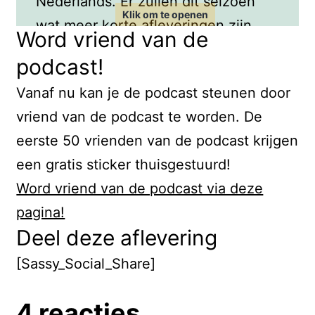
Nederlands. Er zullen dit seizoen
wat meer korte afleveringen zijn,
Word vriend van de
van rond de 5 minuten. Dat worden
podcast!
speciale afleveringen, maar daar
Vanaf nu kan je de podcast steunen door
hoor je volgende week meer over.
vriend van de podcast te worden. De
Deze aflevering is nog gewoon een
eerste 50 vrienden van de podcast krijgen
normale aflevering.
een gratis sticker thuisgestuurd!
Deze podcast wordt gesteund door
Word vriend van de podcast via deze
de Vrienden van de Podcast.
pagina!
Bedankt aan alle donateurs die de
Deel deze aflevering
afgelopen tijd hebben bijgedragen!
[Sassy_Social_Share]
Dankzij jullie hulp kan ik deze
podcast maken. Wil je ook Vriend
4 reacties