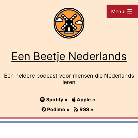
Ga
Menu
naar
de
inhoud
Een Beetje Nederlands
Een heldere podcast voor mensen die Nederlands
leren
Spotify »
Apple »
Podimo »
RSS »