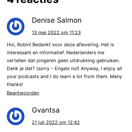
van de Podcast worden? In de
shownotes kan je een link vinden
Denise Salmon
met meer informatie.
13 mei 2022 om 11:23
Nu, door met de podcast!
Hoi, Robin! Bedankt voor deze aflevering. Het is
interessant en informatief. Nederlanders me
—-
vertellen dat jongeren geen uitdrukking gebruiken.
Denk je dat? (sorry – Engels nu!) Anyway, I enjoy all
Als ik je vraag om de nationale
your podcasts and I do learn a lot from them. Many
symbolen van Nederland te
thanks!
noemen, waar denk je dan aan?
Beantwoorden
Grote kans dat je dan denkt aan
Gvantsa
Hollandse kaas, klompen en…
tulpen. Het is ook van jullie, de
21 juli 2022 om 12:42