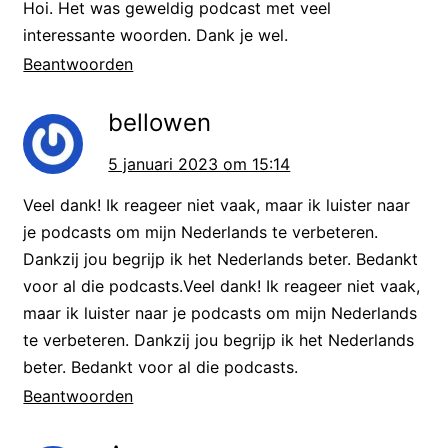
luisteraars, een veelgevraagd
Hoi. Het was geweldig podcast met veel
onderwerp om eens een aflevering
interessante woorden. Dank je wel.
Beantwoorden
over te maken. Ik moet zeggen,
voor mij als Nederlander is het niet
bellowen
per se het eerste waar ik aan denk
5 januari 2023 om 15:14
als ik aan ons land denk. Eerlijk
gezegd spelen tulpen niet zo’n
Veel dank! Ik reageer niet vaak, maar ik luister naar
je podcasts om mijn Nederlands te verbeteren.
grote rol in mijn leven. Maar nu ik
Dankzij jou begrijp ik het Nederlands beter. Bedankt
erover nadenk, dat doen klompen
voor al die podcasts.Veel dank! Ik reageer niet vaak,
eigenlijk ook niet echt. Kaas
maar ik luister naar je podcasts om mijn Nederlands
daarentegen, dat speelt wel een
te verbeteren. Dankzij jou begrijp ik het Nederlands
beter. Bedankt voor al die podcasts.
grote rol in mijn leven!
Beantwoorden
Maar vandaag gaat het dus over