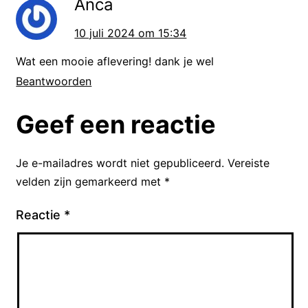
Anca
tulpen. Wat maakt deze bloem zo
bijzonder voor veel mensen en hoe
10 juli 2024 om 15:34
is de tulp een symbool voor
Wat een mooie aflevering! dank je wel
Nederland geworden?
Beantwoorden
Geef een reactie
In het voorjaar verandert het
landschap van Nederland in een
Je e-mailadres wordt niet gepubliceerd.
Vereiste
kleurrijk spektakel. Rijen na rijen
velden zijn gemarkeerd met
*
met prachtig gekleurde stroken met
bloemen sieren hier een paar
Reactie
*
maanden het landschap. Vooral in
het westen van het land, in de
provincies Noord-Holland en Zuid-
Holland, kan je kilometers aan