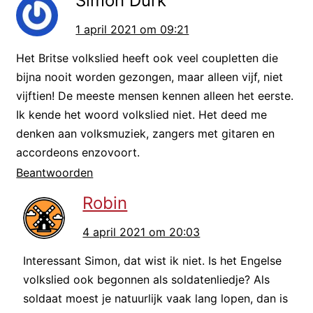
Simon Durk
geschreven, ongeveer in het jaar
1 april 2021 om 09:21
1570. In dat jaar was de
Tachtigjarige Oorlog net begonnen.
Het Britse volkslied heeft ook veel coupletten die
bijna nooit worden gezongen, maar alleen vijf, niet
Die oorlog is een van de
vijftien! De meeste mensen kennen alleen het eerste.
belangrijkste oorlogen uit de
Ik kende het woord volkslied niet. Het deed me
Nederlandse geschiedenis. Dat is
denken aan volksmuziek, zangers met gitaren en
accordeons enzovoort.
namelijk de oorlog waarin Nederland
Beantwoorden
onafhankelijk werd van Spanje, of
Robin
beter gezegd het Spaanse Rijk.
4 april 2021 om 20:03
Toen het Wilhelmus geschreven
Interessant Simon, dat wist ik niet. Is het Engelse
werd bestond Nederland als land
volkslied ook begonnen als soldatenliedje? Als
dus helemaal nog niet! Ik zal in een
soldaat moest je natuurlijk vaak lang lopen, dan is
andere aflevering uitleggen wat er