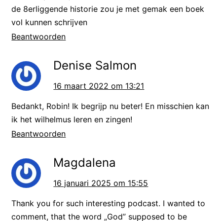
de 8erliggende historie zou je met gemak een boek
den Koning van Hispanje – heb ik
vol kunnen schrijven
altijd geëerd.
Beantwoorden
Dit is het eerste couplet van het
Denise Salmon
volkslied. In totaal zijn er 15
16 maart 2022 om 13:21
coupletten, maar we zingen normaal
Bedankt, Robin! Ik begrijp nu beter! En misschien kan
alleen de eerste. Ik zal regel per
ik het wilhelmus leren en zingen!
regel uitleggen wat er gezegd
Beantwoorden
wordt.
Magdalena
Regel 1:
Wilhelmus van Nassouwe,
16 januari 2025 om 15:55
ben ik, van Duitsen bloed
In modern Nederlands: Willem van
Thank you for such interesting podcast. I wanted to
comment, that the word „God” supposed to be
Nassau, ben ik, van Duits bloed