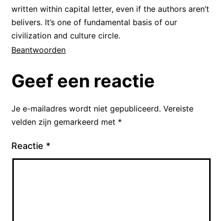
written within capital letter, even if the authors aren’t
belivers. It’s one of fundamental basis of our
In deze eerste regel staat het
civilization and culture circle.
onderwerp van de tekst van het
Beantwoorden
Wilhelmus. Namelijk: Willem van
Nassau. Wilhelmus is een
Geef een reactie
ouderwetse vorm van de naam
Willem. Wie is Willem van Nassau?
Je e-mailadres wordt niet gepubliceerd.
Vereiste
velden zijn gemarkeerd met
*
Hij is beter bekend onder een
andere naam, namelijk Willem van
Reactie
*
Oranje.
Willem van Oranje staat bekend als
de grootste Nederlander aller tijde
en heeft de bijnaam ‘vader des