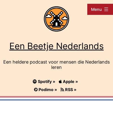
Ga
Menu
naar
de
inhoud
Een Beetje Nederlands
Een heldere podcast voor mensen die Nederlands
leren
Spotify »
Apple »
Podimo »
RSS »