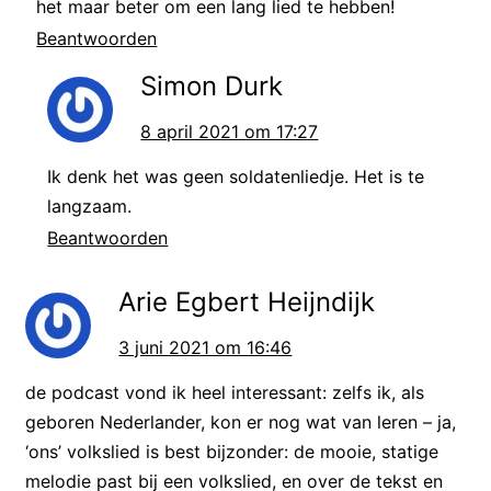
het maar beter om een lang lied te hebben!
gebeurde in de Tachtigjarige oorlog,
Beantwoorden
maar om de tekst van het Wilhelmus
Simon Durk
te snappen hoef je nu alleen te
8 april 2021 om 17:27
weten dat Nederland in oorlog was
Ik denk het was geen soldatenliedje. Het is te
met Spanje.
langzaam.
Beantwoorden
Laten we eerst even luisteren.
Arie Egbert Heijndijk
Wilhelmus van Nassouwe – ben ik,
van Duitsen bloed,
3 juni 2021 om 16:46
den vaderland getrouwe – blijf ik
de podcast vond ik heel interessant: zelfs ik, als
tot in den dood.
geboren Nederlander, kon er nog wat van leren – ja,
Een Prinse van Oranje – ben ik, vrij,
‘ons’ volkslied is best bijzonder: de mooie, statige
melodie past bij een volkslied, en over de tekst en
onverveerd,