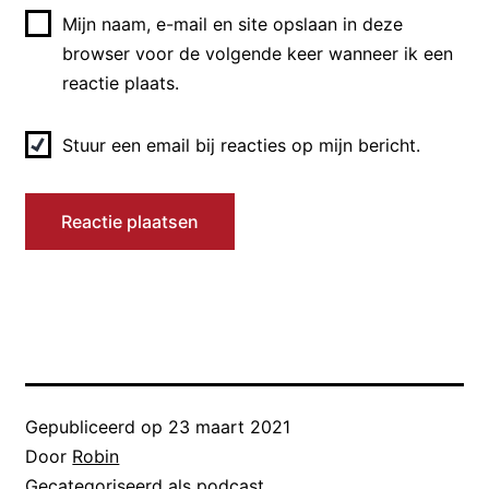
Nederlands volkslied zingen dat we
Mijn naam, e-mail en site opslaan in deze
van Duits bloed zijn? Dat kan op
browser voor de volgende keer wanneer ik een
reactie plaats.
verschillende manieren uitgelegd
worden.
Stuur een email bij reacties op mijn bericht.
Ten eerste kwam Willem van Oranje
uit Duitsland. Een van de
belangrijkste personen uit de
Nederlandse geschiedenis is niet
eens in Nederland geboren! Toen
Willem van Oranje geboren werd
bestond Duitsland nog niet, maar hij
is geboren in Dillenburg in Hessen.
Gepubliceerd op
23 maart 2021
Dat ligt tegenwoordig in Duitsland.
Door
Robin
Gecategoriseerd als
podcast