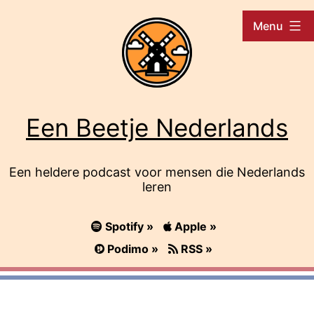
Ga
Menu
naar
de
inhoud
Een Beetje Nederlands
Een heldere podcast voor mensen die Nederlands
leren
Spotify »
Apple »
Podimo »
RSS »