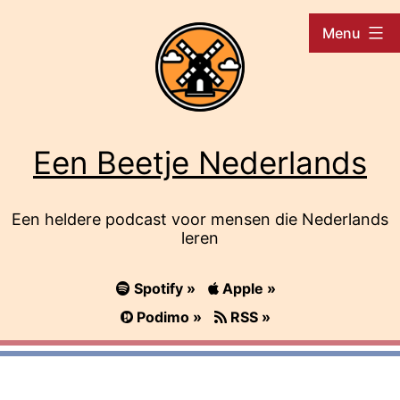
Ga
Menu
naar
de
inhoud
Een Beetje Nederlands
Een heldere podcast voor mensen die Nederlands
leren
Spotify »
Apple »
Podimo »
RSS »