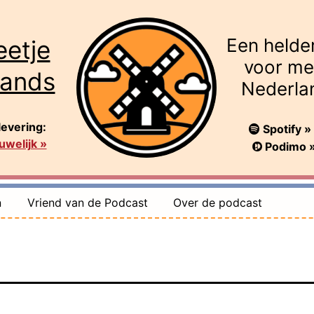
Een helde
eetje
voor me
lands
Nederla
levering:
Spotify »
welijk »
Podimo 
n
Vriend van de Podcast
Over de podcast