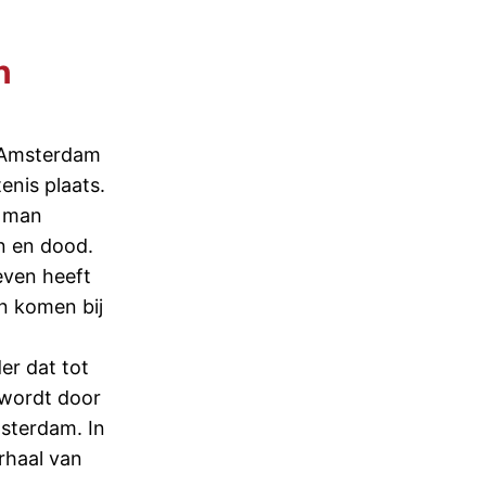
n
n Amsterdam
enis plaats.
e man
n en dood.
leven heeft
n komen bij
er dat tot
wordt door
sterdam. In
rhaal van