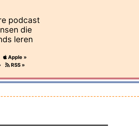
re podcast
nsen die
nds leren
Apple »
»
RSS »