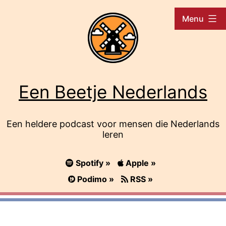
Ga
Menu
naar
de
inhoud
Een Beetje Nederlands
Een heldere podcast voor mensen die Nederlands
leren
Spotify »
Apple »
Podimo »
RSS »