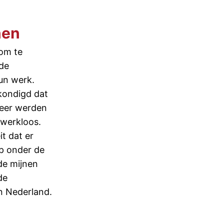
nen
 om te
de
un werk.
kondigd dat
keer werden
 werkloos.
t dat er
p onder de
de mijnen
de
n Nederland.