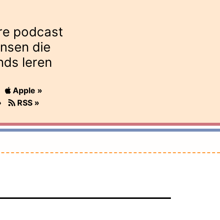
re podcast
nsen die
nds leren
Apple »
»
RSS »