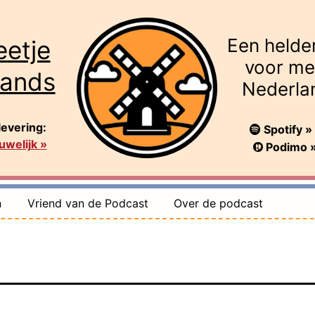
Een helde
eetje
voor me
lands
Nederla
levering:
Spotify »
welijk »
Podimo 
n
Vriend van de Podcast
Over de podcast