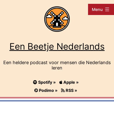
Ga
Menu
naar
de
inhoud
Een Beetje Nederlands
Een heldere podcast voor mensen die Nederlands
leren
Spotify »
Apple »
Podimo »
RSS »